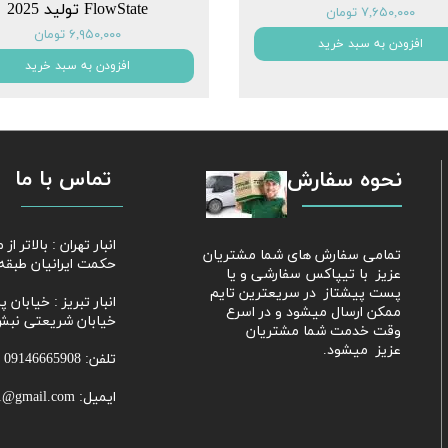
FlowState تولید 2025
۷,۶۵۰,۰۰۰ تومان
۶,۹۵۰,۰۰۰ تومان
افزودن به سبد خرید
افزودن به سبد خرید
تماس با ما
نحوه سفارش
​​انبار تهران : بالاتر 
​تمامی سفارش های شما مشتریان
حکمت ایرانیان طبقه 
عزیز با تیپاکس سفارشی و یا
پست پیشتاز در سریعترین تایم
​​​​​​​انبار تبریز : خی
ممکن ارسال میشود و در اسرع
خیابان شریعتی نبش
وقت خدمت شما مشتریان
عزیز میشود.
تلفن: 09146665908
ایمیل: Parhammobayeni81@gmail.com​​​​​​​