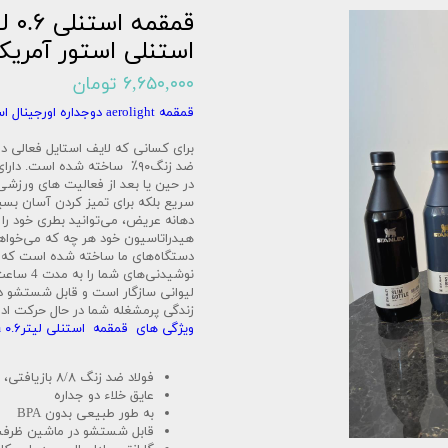
استنلی استور آمریکا
۶,۶۵۰,۰۰۰ تومان
قمقمه aerolight دوجداره اورجینال استنلی ( تولید 2024)
برای کسانی که لایف استایل فعالی دا
ضد زنگ۹۰٪ ساخته شده است. 
در حین یا بعد از فعالیت های ورزشی ب
سریع بلکه برای تمیز کردن آسان بسی
دهانه عریض، می‌توانید بطری خود را د
هیدراتاسیون خود هر چه که می‌خواه
دستگاه‌های ما ساخته شده است که در
لیوانی سازگار است و قابل شستشو 
زندگی پرمشغله شما در حال حرکت ادغ
ویژگی های قمقمه استنلی لیترAll Day Slim ۰.۶
فولاد ضد زنگ ۸/۸ بازیافتی، بدون BPA
عایق خلاء دو جداره
به طور طبیعی بدون BPA
قابل شستشو در ماشین ظرف