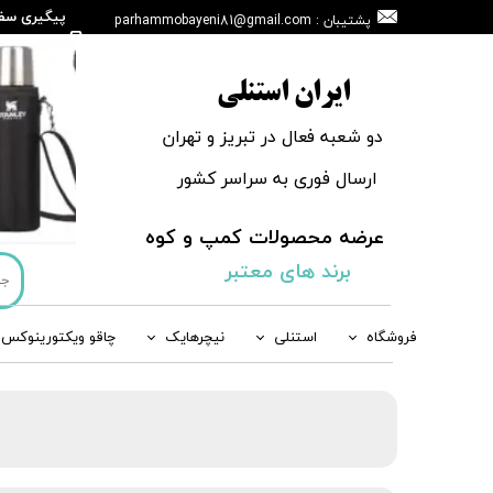
پیگیری سف
پشتیبان : parhammobayeni81@gmail.com
146665908
ایران استنلی
دو شعبه فعال در تبریز و تهران
ارسال فوری به سراسر کشور
عرضه محصولات کمپ و کوه
​​​​​​​
برند های معتبر
فروشگاه
استنلی
نیچرهایک
چاقو ویکتورینوکس