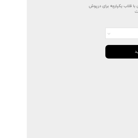
 با قلاب یکپارچه برای درپوش
ت
د