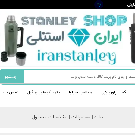
ارش:
09
جستجو
گجت پاورولوژی
هدلامپ سیلوا
باتوم کوهنوردی گبل
تماس با ما
خانه | محصولات | مشخصات محصول