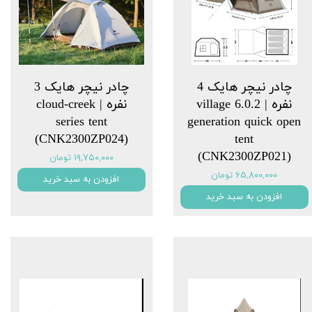
چادر نیچر هایک 4
چادر نیچر هایک 3
نفره | village 6.0.2
نفره | cloud-creek
series tent
generation quick open
(CNK2300ZP024)
tent
(CNK2300ZP021)
۱۹,۷۵۰,۰۰۰ تومان
۶۵,۸۰۰,۰۰۰ تومان
افزودن به سبد خرید
افزودن به سبد خرید