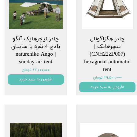
چادر هگزاگونال
چادر نیچرهایک آنگو
نیچرهایک |
بادی 4 نفره با سایبان
(CNH22ZP007)
| ‏naturehike Ango
sunday air tent
hexagonal automatic
tent
۶۲,۰۰۰,۰۰۰ تومان
۴۹,۵۰۰,۰۰۰ تومان
افزودن به سبد خرید
افزودن به سبد خرید