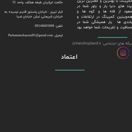
مپینگ با بهترین و معترین ترین
حکمت ایرانیان طبقه همکف واحد 31
رند های دنیا یار و یاور شما در
عود از قله ها و کوه ها و
​​​​​​​انبار تبریز : خیابان پاستور قدیم نرسیده به
مچینین کمپینگ در ارتفاعات و
خیابان شریعتی نبش خیابان ضیا
لندی ها یار همیشگی شما در
تلفن: 09146665908
سافرت و تفریحات شما خواهد بود
ایمیل: Parhammobayeni81@gmail.com​​​​​​​
ه های اجتماعی: iranshopland.ir
@
اعتماد