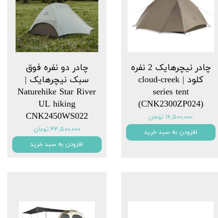
چادر نیچرهایک 2 نفره
چادر دو نفره فوق
کلود | cloud-creek
سبک نیچرهایک |
Naturehike Star River
series tent
UL hiking
(CNK2300ZP024)
CNK2450WS022
۱۶,۵۰۰,۰۰۰ تومان
۴۴,۵۰۰,۰۰۰ تومان
افزودن به سبد خرید
افزودن به سبد خرید