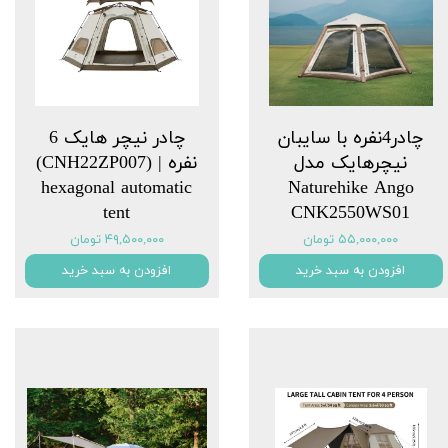
چادر4نفره با سایبان
چادر نیچر هایک 6
نیچرهایک مدل
نفره | (CNH22ZP007)
‏Naturehike Ango
hexagonal automatic
tent
CNK2550WS01
۵۵,۰۰۰,۰۰۰ تومان
۴۹,۵۰۰,۰۰۰ تومان
افزودن به سبد خرید
افزودن به سبد خرید