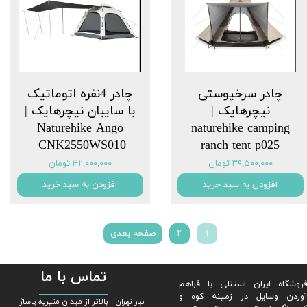
چادر سرخپوستی
چادر 4نفره اتوماتیک
نیچرهایک |
با سایبان نیچرهایک |
Naturehike Ango
naturehike camping
CNK2550WS010 ‌
ranch tent p025
۳۹,۵۰۰,۰۰۰ تومان
۴۲,۰۰۰,۰۰۰ تومان
افزودن به سبد خرید
افزودن به سبد خرید
۱
۲
صفحه بعدی
تماس با ما
روشگاه ایران استنلی با فراهم
وردن وسایل در زمینه کوه و
​​انبار تهران : بالاتر از میدان منیریه پاساژ