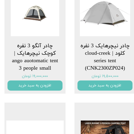
چادر نیچرهایک 3 نفره
چادر آنگو 3 نفره
کلود | cloud-creek
کوچک نیچرهایک |
series tent
‏ango auotomatic tent
3 people small
(CNK2300ZP024)
۱۹,۵۰۰,۰۰۰ تومان
۱۹,۰۰۰,۰۰۰ تومان
افزودن به سبد خرید
افزودن به سبد خرید