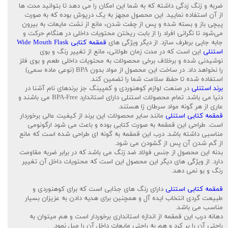
ضربه و زنگ زدگی داشته که به شما این امکان را می دهد تا بتوانید مدت ها
از آن استفاده نمایید. این محصول مجهز به یک درپوش بوده که به‌ صورت
پیچی باز و بسته شده و پس از چفت شدن، مانع از نشت مایعات به بیرون
می‌شود تا نگرانی افراد را از بابت ریختن محتویات داخلی در هنگام حرکت و
جابه جایی برطرف سازد. از دیگر ویژگی های
قمقمه کتابی Wide Mouth Flask
استنلی
این است که در مدت زمان طولانی، مانع از تغییر رنگ و بوی
نوشیدنی شده و برخلاف برخی محصولات به محتویات داخلی طعم و بوی فلز
را نخواهد داد. در ساخت این محصول از مواد بدون BPA (نوعی ماده سمی)
استفاده شده تا حفظ سلامت شما را تضمین کند.
برند استنلی
در صنعت لوازم کوهنوردی و کمپینگ جز برندهای نام آشنا در
دنیا می باشد. تمام محصولات استنلی دارای استاندارد BPA-Free می باشند و
عاری از هر گونه مواد سرطان زا هستند.
قمقمه کتابی استنلی
مانند سایر محصولات این برند از کیفیت عالی برخوردار
است. طراحی این قمقمه به صورت کتابی بوده و باعث می شود ارگونومی
مناسبی داشته باشد. درب این قمقمه به گونه ای طراحی شده است که مانع
از گم شدن آن پس از گشودن می شود.
بدنه این محصول از جنس فولاد ضد زنگ می باشد که در برابر ضربه مقاومت
دارد. از ویژگی های دیگر این محصول این است که محتویات داخل آن تغییر
رنگ و بو نمی دهد.
قمقمه کتابی استنلی
دارای رنگ های جذابی است که برای کوهنوردی و
طبیعت گردی انتخاب ایده آل و همچنین برای هدیه دادن به عزیزان بسیار
مناسب می باشد.
دهانه درب این قمقمه از اندازه استانداری برخوردار است و هم میتوان به
راحتی آن را پر کرد و هم به راحتی مایعات داخل آن را میل نمود.