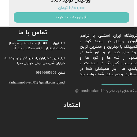
اورجینال تولید 2025
۶,۹۵۰,۰۰۰ تومان
افزودن به سبد خرید
تماس با ما
روشگاه ایران استنلی با فراهم
وردن وسایل در زمینه کوه و
​​انبار تهران : بالاتر از میدان منیریه پاساژ
مپینگ با بهترین و معترین ترین
حکمت ایرانیان طبقه همکف واحد 31
رند های دنیا یار و یاور شما در
عود از قله ها و کوه ها و
​​​​​​​انبار تبریز : خیابان پاستور قدیم نرسیده به
مچینین کمپینگ در ارتفاعات و
خیابان شریعتی نبش خیابان ضیا
لندی ها یار همیشگی شما در
تلفن: 09146665908
سافرت و تفریحات شما خواهد بود
ایمیل: Parhammobayeni81@gmail.com​​​​​​​
ه های اجتماعی: iranshopland.ir
@
اعتماد