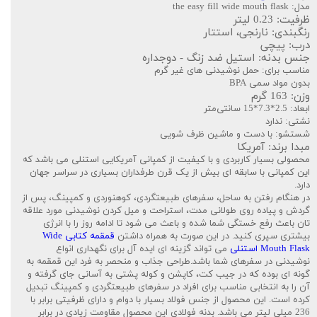
مدل: the easy fill wide mouth flask
ظرفیت: 0.23 لیتر
رنگبندی: نارنجی، استتار
درب: پیچی
جنس بدنه: استیل ضد زنگ - دوجداره
مناسب برای: حمل نوشیدنی های غیر گرم
بدون مواد سمی BPA
وزن: 163 گرم
ابعاد: 2.5*7.3*15 سانتی‌متر
نشتی: ندارد
شستشو: با دست و ماشین ظرف شویی
مبدا برند: آمریکا
محصولی بسیار کاربردی و با کیفیت از کمپانی آمریکایی استنلی می باشد که
این کمپانی با سابقه ای بیش از یک قرن طرفداران بسیاری در سراسر جهان
دارد.
در هنگام رفتن به ساحل، سفرهای طبیعتگردی، کوهنوردی و کمپینگ، پس از
گردش و پیاده روی طولانی مدت، استراحت و میل کردن نوشیدنی مورد علاقه
تان باعث رفع خستگی شما شده و باعث می شود تا ادامه روز را با انرژی
بیشتری سپری کنید. در این صورت به همراه داشتن
قمقمه کتابی Wide
Mouth Flask استنلی
می تواند گزینه ای ایده آل برای نگهداری انواع
نوشیدنی در سفرهای شما باشد.طراحی جذاب و منحصر به فرد این قمقمه به
گونه ای بوده که در جیب کت، کاپشن و کوله پشتی به آسانی جای گرفته و
آن را به انتخابی مناسب برای افراد در سفرهای طبیعتگردی و کمپینگ تبدیل
کرده است. این محصول از جنس فولاد بسیار با دوام و دارای ظرفیتی برابر با
236 میلی لیتر می باشد. بدنه فولادی این محصول مقاومت زیادی در برابر