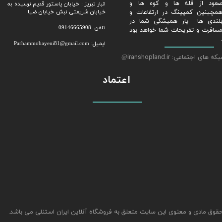
عود از قله ها و کوه ها و
​​​​​​​انبار تبریز : خیابان پاستور قدیم نرسیده به
مچینین کمپینگ در ارتفاعات و
خیابان شریعتی نبش خیابان ضیا
لندی ها یار همیشگی شما در
تلفن: 09146665908
سافرت و تفریحات شما خواهد بود
ایمیل: Parhammobayeni81@gmail.com​​​​​​​
ه های اجتماعی: iranshopland.ir
@
اعتماد
قوق مادی و معنوی این سایت متعلق به فروشگاه آنلاین ایران استنلی می باشد.