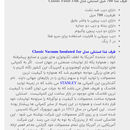
ظرف غذا 700
میل
استنلی
مدل Classic FooD JAR
دارای درب ضد نشت
ظرفیت
700
میل
دارای درب پیچی با واشر عایق
دارای بدنه و درب دو جداره
دارای دو درب پیچی وکیوم
درب بیرونی با قابلیت استفاده برای سرو
غذا
در 3 رنگ
ظرف غذا استنلی مدل Classic Vacuum Insulated Jar
ایالات متحده آمریکا به لطف تکنولوژی های نوین و صنایع پیشرفته
خود ، همواره یکه تاز تولیدات صنعتی در جهان است . اگر به کمپانی
های تولیدکننده لوازم کوهنوردی و کمپینگ این کشور نگاه کنیم با
نام های بزرگی مواجه خواهیم شد که همواره با کیفیت ترین
محصولات را تولید کرده و سهم زیادی را در بازارهای جهانی دارند . نام
آشناترین این کمپانی ها
STANLEY
می باشد که در زمینه تولید
فلاسک و ظروف فعال می باشد که به جرات می توان گفت با کیفیت
ترین فلاسک های موجود در بازار ساخت این کمپانیست . استنلی
همواره ساخت محصولات با کیفیت و نوآورانه را سرلوحه تولیدات خود
قرار داده است و همواره در این زمینه از سایر کمپانی ها پیشتاز بوده
است . این کمپانی در سال 1913 در شهر نیویورک آمریکا تاسیس
شده است و بر روی اکثر محصولات این شرکت نوشته می شود : این
فلاسکی است که از پدربزرگ به نوه به ارث می رسد . این شرکت
آمریکایی در آمریکا برای تمام محصولات خود گارانتی مادام العمر ارائه