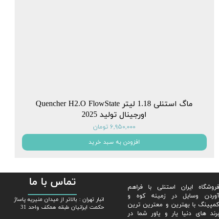
ماگ استنلی 1.18 لیتر Quencher H2.O FlowState
اورجینال تولید 2025
۶,۹۵۰,۰۰۰ تومان
افزودن به سبد خرید
تماس با ما
روشگاه ایران استنلی با فراهم
وردن وسایل در زمینه کوه و
​​انبار تهران : بالاتر از میدان منیریه پاساژ
مپینگ با بهترین و معترین ترین
حکمت ایرانیان طبقه همکف واحد 31
رند های دنیا یار و یاور شما در