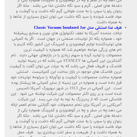
می دهد.چه در سفر و چه در کوهنوردی و کمپینگ همواره یکی از
دغدغه های اصلی , گرم و سرد نگه داشتن غذا می باشد . مثلا اگر
بتوان پلو یا سوپ را به مدت طولانی گرم نگه داشت و یا گوشت و
مواد فاسد شونده را سرد نگه داشت می توان تنوع بسیاری از غذاها را
به همراه داشت
ظرف غذا استنلی مدل Classic Vacuum Insulated Jar
ایالات متحده آمریکا به لطف تکنولوژی های نوین و صنایع پیشرفته
خود ، همواره یکه تاز تولیدات صنعتی در جهان است . اگر به کمپانی
های تولیدکننده لوازم کوهنوردی و کمپینگ این کشور نگاه کنیم با
نام های بزرگی مواجه خواهیم شد که همواره با کیفیت ترین
محصولات را تولید کرده و سهم زیادی را در بازارهای جهانی دارند . نام
آشناترین این کمپانی ها STANLEY می باشد که در زمینه تولید
فلاسک و ظروف فعال می باشد که به جرات می توان گفت با کیفیت
ترین فلاسک های موجود در بازار ساخت این کمپانیست . استنلی
همواره ساخت محصولات با کیفیت و نوآورانه را سرلوحه تولیدات خود
قرار داده است و همواره در این زمینه از سایر کمپانی ها پیشتاز بوده
است . این کمپانی در سال 1913 در شهر نیویورک آمریکا تاسیس
شده است و بر روی اکثر محصولات این شرکت نوشته می شود : این
فلاسکی است که از پدربزرگ به نوه به ارث می رسد . این شرکت
آمریکایی در آمریکا برای تمام محصولات خود گارانتی مادام العمر ارائه
می دهد.چه در سفر و چه در کوهنوردی و کمپینگ همواره یکی از
دغدغه های اصلی , گرم و سرد نگه داشتن غذا می باشد . مثلا اگر
بتوان پلو یا سوپ را به مدت طولانی گرم نگه داشت و یا گوشت و
مواد فاسد شونده را سرد نگه داشت می توان تنوع بسیاری از غذاها را
به همراه داشت و از طبیعت و سفر لذت بیشتری برد . ظرف حمل