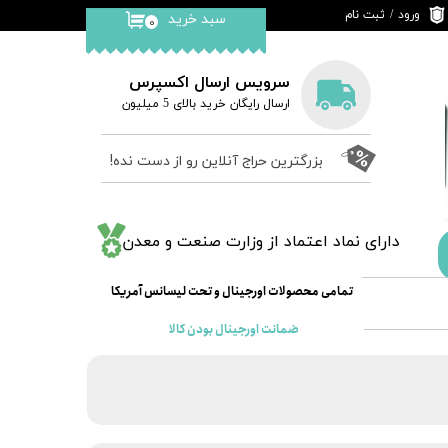
ورود
/
ثبت نام
سبد خرید
۰
حساب کاربری من
تغییر گذر واژه
سرویس ارسال اکسپرس
​ارسال رایگان خرید بالای 5 میلیون
سفارشات
خروج از حساب
بزرگترین حراج آنلاین رو از دست نده!
کاربری
​دارای نماد اعتماد از وزارت صنعت و معدن
​​​تمامی محصولات اورجینال و تحت لیسانس آمریکا
ضمانت اورجینال بودن کالا