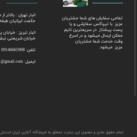
​​انبار تهران : بالاتر 
​تمامی سفارش های شما مشتریان
حکمت ایرانیان طبقه 
عزیز با تیپاکس سفارشی و یا
پست پیشتاز در سریعترین تایم
​​​​​​​انبار تبریز : خی
ممکن ارسال میشود و در اسرع
خیابان شریعتی نبش
وقت خدمت شما مشتریان
عزیز میشود.
تلفن: 09146665908
ایمیل: Parhammobayeni81@gmail.com​​​​​​​
تمام حقوق مادی و معنوی این سایت متعلق به فروشگاه آنلاین ایران استنلی