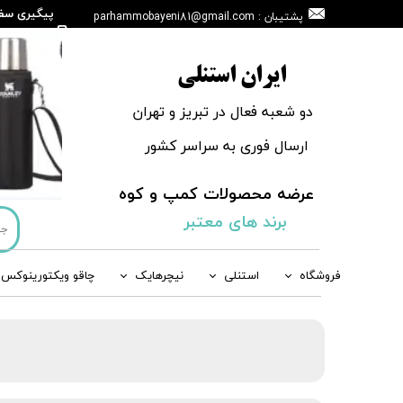
پیگیری سف
پشتیبان : parhammobayeni81@gmail.com
146665908
ایران استنلی
دو شعبه فعال در تبریز و تهران
ارسال فوری به سراسر کشور
عرضه محصولات کمپ و کوه
​​​​​​​
برند های معتبر
فروشگاه
استنلی
نیچرهایک
چاقو ویکتورینوکس