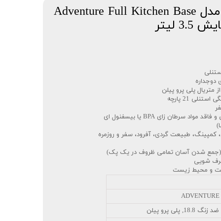
ست قابلمه استنلی مدل Adventure Full Kitchen Base
 متریال پلی پرو پیلن
نلی 21 پارچه
ر
واد سرطان زای BPA یا بیسفنول ای
)
 کمپینگ، طبیعت گردی، آفرود، سفر و روزمره
(جمع شدن آسان تمامی ظروف در یک پک)
رف شویی
امت و محیط زیست
A
18.8, پلی پرو پیلن