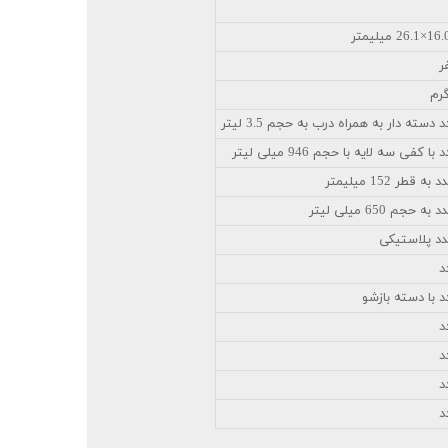
ر
دسته دار به همراه درب به حجم 3.5 لیتر
 کفی سه لایه با حجم 946 میلی لیتر
 قطر 152 میلیمتر
 حجم 650 میلی لیتر
دد پلاستیکی
د
 با دسته بازشو
د
د
د
د