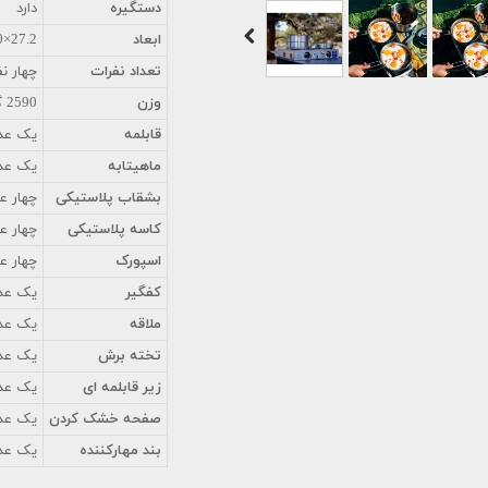
دستگیره
دارد
ابعاد
27.2×16.0×26.1 میلیمتر
تعداد نفرات
چهار نف
وزن
2590 گرم
قابلمه
یک عدد 
ماهیتابه
یک عدد با
بشقاب پلاستیکی
چهار عدد به
کاسه پلاستیکی
چهار عدد به
اسپورک
چهار ع
کفگیر
یک عد
ملاقه
یک عدد
تخته برش
یک عد
زیر قابلمه ای
یک عد
صفحه خشک کردن
یک عد
بند مهارکننده
یک عد