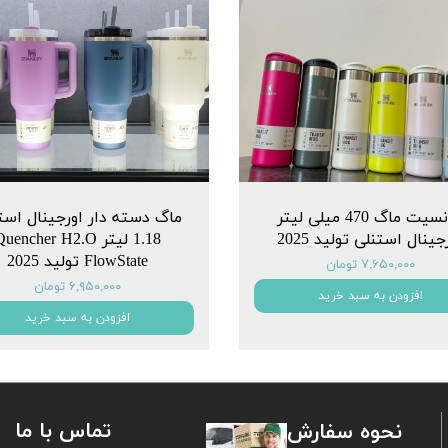
ترانسیت ماگ 470 میلی لیتر
ماگ دسته دار اورجینال است
جینال استنلی تولید 2025
1.18 لیتر uencher H2.O
FlowState تولید 2025
۷,۶۵۰,۰۰۰ تومان
۶,۹۵۰,۰۰۰ تومان
افزودن به سبد خرید
افزودن به سبد خرید
تماس با ما
نحوه سفارش