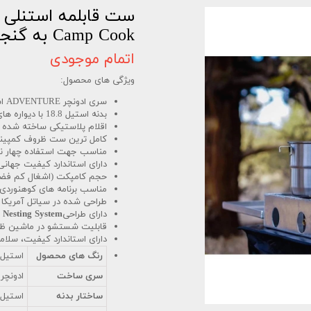
Camp Cook به گنجایش 3.5 لیتر
اتمام موجودی
ویژگی های محصول:
سری ادونچر ADVENTURE استنلی
بدنه استیل 18.8 با دیواره های دوجداره
اقلام پلاستیکی ساخته شده از
کامل ترین ست ظروف کمپینگی است
مناسب جهت استفاده چهار نف
دارای استاندارد کیفیت جهانی و فاقد م
حجم کامپکت (اشغال کم فضا
مناسب برنامه های کوهنوردی،
طراحی شده در سیاتل آمریکا
دارای طراحی
Nesting System
قابلیت شستشو در ماشین ظ
دارای استاندارد کیفیت، سل
رنگ های محصول
استیل
سری ساخت
ادونچر DVENTURE
ساختار بدنه
استیل ضد زنگ 