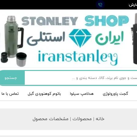
ارش:
09
جستجو
گجت پاورولوژی
هدلامپ سیلوا
باتوم کوهنوردی گبل
تماس با ما
خانه | محصولات | مشخصات محصول