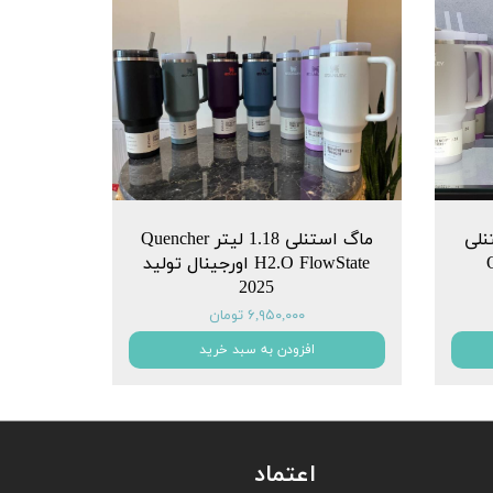
نلی
ماگ استنلی 1.18 لیتر Quencher
Q
H2.O FlowState اورجینال تولید
2025
۶,۹۵۰,۰۰۰ تومان
افزودن به سبد خرید
اعتماد