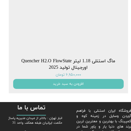
ماگ استنلی 1.18 لیتر Quencher H2.O FlowState
اورجینال تولید 2025
۶,۹۵۰,۰۰۰ تومان
افزودن به سبد خرید
تماس با ما
روشگاه ایران استنلی با فراهم
وردن وسایل در زمینه کوه و
​​انبار تهران : بالاتر از میدان منیریه پاساژ
مپینگ با بهترین و معترین ترین
حکمت ایرانیان طبقه همکف واحد 31
رند های دنیا یار و یاور شما در