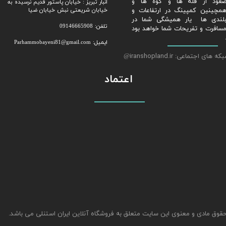
عود از قله ها و کوه ها و
​​​​​​​انبار تبریز : خیابان پاستور قدیم نرسیده به
مچینین کمپینگ در ارتفاعات و
خیابان شریعتی نبش خیابان ضیا
لندی ها یار همیشگی شما در
تلفن: 09146665908
سافرت و تفریحات شما خواهد بود
ایمیل: Parhammobayeni81@gmail.com​​​​​​​
ه های اجتماعی: iranshopland.ir
@
اعتماد
قوق مادی و معنوی این سایت متعلق به فروشگاه آنلاین ایران استنلی می باشد.