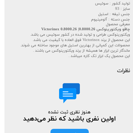
تولید کشور : سوئیس
سایز : 93
جنس تیغه : استیل
جنس دسته : آلومینیوم
معرفی محصول
چاقو ویکتورینوکس 0.8000.26| Victorinox 0.8000.26
ویکتورینوکس طراحی و تولید شده در کشور سوئیس می باشد.
این محصول از برند Victorinox فوق العاده با کیفیت می باشد.
محصولات این کمپانی از بهترین استیل های موجود ساخته می شوند.
ماندگار ترین ابزار ها همیشه از برند ویکتورینوکس می باشند .
این محصول یک ابزار تک کاره میباشد .
نظرات
هنوز نظری ثبت نشده
اولین نفری باشید که نظر می‌دهید