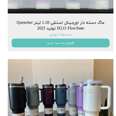
ماگ دسته دار اورجینال استنلی 1.18 لیتر Quencher
H2.O FlowState تولید 2025
۶,۹۵۰,۰۰۰ تومان
افزودن به سبد خرید