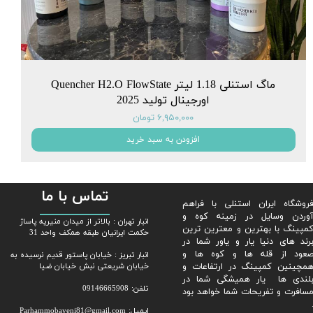
ماگ استنلی 1.18 لیتر Quencher H2.O FlowState
اورجینال تولید 2025
۶,۹۵۰,۰۰۰ تومان
افزودن به سبد خرید
تماس با ما
روشگاه ایران استنلی با فراهم
وردن وسایل در زمینه کوه و
​​انبار تهران : بالاتر از میدان منیریه پاساژ
مپینگ با بهترین و معترین ترین
حکمت ایرانیان طبقه همکف واحد 31
رند های دنیا یار و یاور شما در
عود از قله ها و کوه ها و
​​​​​​​انبار تبریز : خیابان پاستور قدیم نرسیده به
مچینین کمپینگ در ارتفاعات و
خیابان شریعتی نبش خیابان ضیا
لندی ها یار همیشگی شما در
تلفن: 09146665908
سافرت و تفریحات شما خواهد بود
ایمیل: Parhammobayeni81@gmail.com​​​​​​​