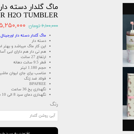
ماگ گلدار دسته دار 
R H2O TUMBLER
۵,۲۵۰,۰۰۰ تومان
۶,۱۰۰,۰۰۰ تومان
ماگ گلدار دسته دار اورجینال
دسته دار
این کار ماگ میباشد و بهتر اس
هم نی دار هم دارای لبی آس
ارتفاع 27 سانت
قطر 9.5 سانت دهانه
حجم 1.180 لیتر
مناسب برای جای لیوان ماشین قطر
فولاد ضد زنگ
BPAFREE
نگهداری یخ 36 ساعت
نگهداری دمای سرد 8 الی 10 ساعت
رنگ
آبی روشن گلدار
افزودن به سبد خری