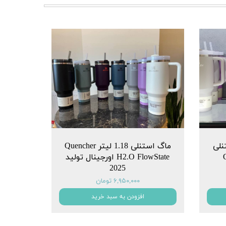
نلی
ماگ استنلی 1.18 لیتر Quencher
Q
H2.O FlowState اورجینال تولید
2025
۶,۹۵۰,۰۰۰ تومان
افزودن به سبد خرید