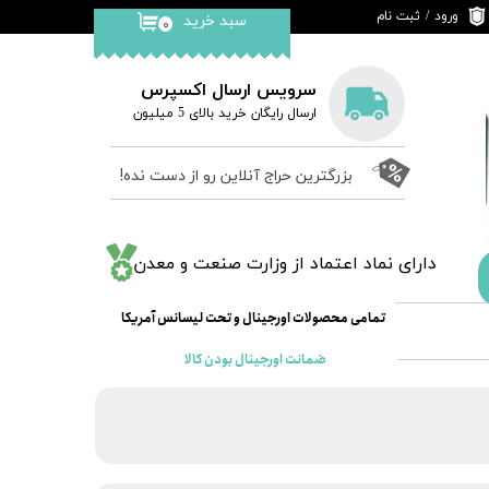
ورود
/
ثبت نام
سبد خرید
۰
حساب کاربری من
تغییر گذر واژه
سرویس ارسال اکسپرس
​ارسال رایگان خرید بالای 5 میلیون
سفارشات
خروج از حساب
بزرگترین حراج آنلاین رو از دست نده!
کاربری
​دارای نماد اعتماد از وزارت صنعت و معدن
​​​تمامی محصولات اورجینال و تحت لیسانس آمریکا
ضمانت اورجینال بودن کالا