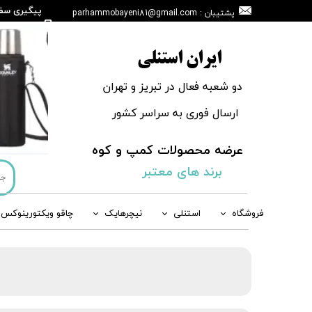
پیگیری سف
پشتیبان : parhammobayeni81@gmail.com
146665908
ایران استنلی
دو شعبه فعال در تبریز و تهران
ارسال فوری به سراسر کشور
عرضه محصولات کمپ و کوه
​​​​​​​
برند های معتبر
فروشگاه
استنلی
نیچرهایک
چاقو ویکتورینوکس