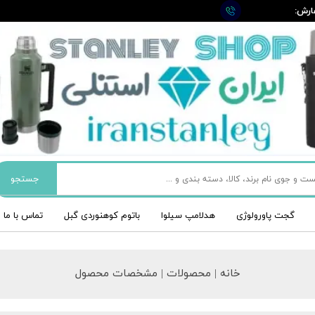
ارش:
09
جستجو
گجت پاورولوژی
هدلامپ سیلوا
باتوم کوهنوردی گبل
تماس با ما
خانه | محصولات | مشخصات محصول