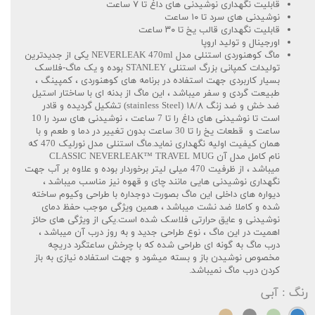
قابلیت نگهداری نوشیدنی های داغ تا ۷ ساعت
نوشیدنی های سرد تا ۱۰ ساعت
قابلیت نگهداری قالب یخ تا ۳۰ ساعت
اورجینال و تولید اروپا
ماگ کوهنوردی استنلی مدل NEVERLEAK 470ml یکی از جدیدترین
تولیدات کمپانی بزرگ استنلی STANLEY بوده و یک ماگ-فلاسک
بسیار کاربردی جهت استفاده در برنامه های کوهنوردی ، کمپینگ ،
طبیعت گردی و سفر میباشد ، این ماگ از بدنه ای با ساختار استیل
ضد خش و ضد زنگ ۱۸/۸ (stainless Steel) تشکیل گردیده و قادر
است تا نوشیدنی های داغ را تا 7 ساعت ، نوشیدنی های سرد را 10
ساعت و قطعات یخ را تا 30 ساعت بدون تغییر در دما و طعم و با
همان کیفیت اولیه نگهداری نماید.ماگ استنلی مدل نورلیک 470 که
نام کامل مدل آن CLASSIC NEVERLEAK™ TRAVEL MUG
میباشد ، از ظرفیت 470 میلی لیتر برخوردار بوده و علاوه بر آب جهت
نگهداری نوشیدنی هایی مانند چای و قهوه نیز مناسب میباشد ،
دیواره های داخلی این ماگ بصورت دوجداره با طراحی وکیوم ساخته
شده و کاملا ضد نشت میباشد ، همین ویژگی موجب حفظ دمای
نوشیدنی و عایق حرارتی فلاسک شده است.یکی از ویژگی های حائز
اهمیت در این ماگ ، نوع طراحی جدید و به روز درب آن میباشد ،
درب ماگ به گونه ای طراحی شده که با چرخش ساعتگرد دریچه
مخصوص نوشیدن باز و بسته میشود و جهت استفاده نیازی به باز
کردن درب ماگ نمیباشد.
رنگ
: آبی