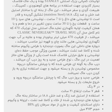
تولیدات کمپانی بزرگ استنلی STANLEY بوده و یک ماگ-فلاسک
بسیار کاربردی جهت استفاده در برنامه های کوهنوردی ، کمپینگ ،
طبیعت گردی و سفر میباشد ، این ماگ از بدنه ای با ساختار استیل
ضد خش و ضد زنگ ۱۸/۸ (stainless Steel) تشکیل گردیده و قادر
است تا نوشیدنی های داغ را تا 7 ساعت ، نوشیدنی های سرد را 10
ساعت و قطعات یخ را تا 30 ساعت بدون تغییر در دما و طعم و با
همان کیفیت اولیه نگهداری نماید.ماگ استنلی مدل نورلیک 470 که
نام کامل مدل آن CLASSIC NEVERLEAK™ TRAVEL MUG
میباشد ، از ظرفیت 470 میلی لیتر برخوردار بوده و علاوه بر آب جهت
نگهداری نوشیدنی هایی مانند چای و قهوه نیز مناسب میباشد ،
دیواره های داخلی این ماگ بصورت دوجداره با طراحی وکیوم ساخته
شده و کاملا ضد نشت میباشد ، همین ویژگی موجب حفظ دمای
نوشیدنی و عایق حرارتی فلاسک شده است.یکی از ویژگی های حائز
اهمیت در این ماگ ، نوع طراحی جدید و به روز درب آن میباشد ،
درب ماگ به گونه ای طراحی شده که با چرخش ساعتگرد دریچه
مخصوص نوشیدن باز و بسته میشود و جهت استفاده نیازی به باز
کردن درب ماگ نمیباشد.
طراحی جدید و بروز درب ماگ که با چرخش ساعتگرد دریچه ورود و
خروج مایعات باز و بسته میشود.
در ۴ رنگ
قطر ۷ سانت ارتفاع ۲۱ سانت
استفاده از استیل ضد زنگ و ضد خش ۱۸.۸ در ساختار بدنه ماگ
دیواره های دوجداره پر شده از خلاء و کاملا ضد نشت ، ایزوله و وکیوم
دارای استاندارد کیفیت و عاری از مواد سرطان زای BPA
حجم ۴۷۳ میل