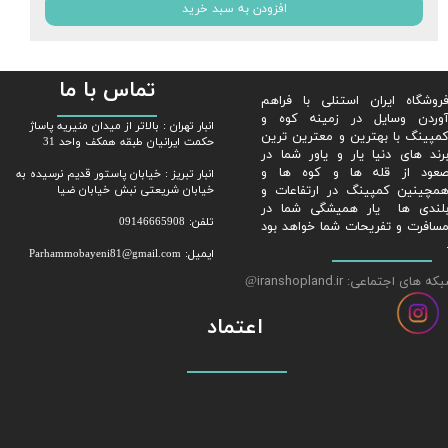
افزودن به سبد خرید
تماس با ما
روشگاه ایران استنلی با فراهم
وردن وسایل در زمینه کوه و
​​انبار تهران : بالاتر از میدان منیریه پاساژ
مپینگ با بهترین و معترین ترین
حکمت ایرانیان طبقه همکف واحد 31
رند های دنیا یار و یاور شما در
عود از قله ها و کوه ها و
​​​​​​​انبار تبریز : خیابان پاستور قدیم نرسیده به
مچینین کمپینگ در ارتفاعات و
خیابان شریعتی نبش خیابان ضیا
لندی ها یار همیشگی شما در
تلفن: 09146665908
سافرت و تفریحات شما خواهد بود
ایمیل: Parhammobayeni81@gmail.com​​​​​​​
ه های اجتماعی: iranshopland.ir
@
اعتماد