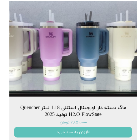
ماگ دسته دار اورجینال استنلی 1.18 لیتر Quencher
H2.O FlowState تولید 2025
۶,۹۵۰,۰۰۰ تومان
افزودن به سبد خرید