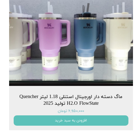
ماگ دسته دار اورجینال استنلی 1.18 لیتر Quencher
H2.O FlowState تولید 2025
۶,۹۵۰,۰۰۰ تومان
افزودن به سبد خرید