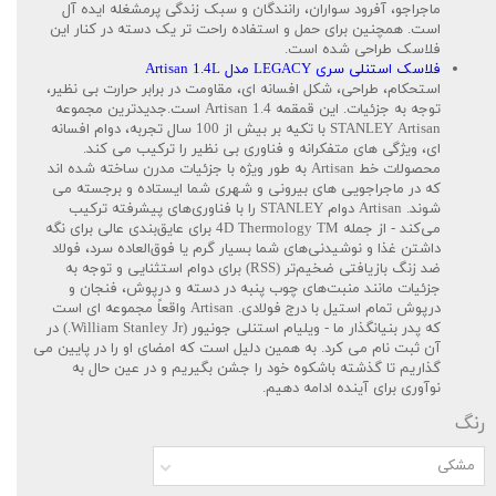
ماجراجو، آفرود سواران، رانندگان و سبک زندگی پرمشغله ایده آل
است. همچنین برای حمل و استفاده راحت تر یک دسته در کنار این
فلاسک طراحی شده است.
فلاسک استنلی سری LEGACY مدل Artisan 1.4L
استحکام، طراحی، شکل افسانه ای، مقاومت در برابر حرارت بی نظیر،
توجه به جزئیات. این قمقمه 1.4 Artisan است.جدیدترین مجموعه
STANLEY Artisan با تکیه بر بیش از 100 سال تجربه، دوام افسانه
ای، ویژگی های متفکرانه و فناوری بی نظیر را ترکیب می کند.
محصولات خط Artisan به طور ویژه با جزئیات مدرن ساخته شده اند
که در ماجراجویی های بیرونی و شهری شما ایستاده و برجسته می
شوند. Artisan دوام STANLEY را با فناوری‌های پیشرفته ترکیب
می‌کند - از جمله 4D Thermology TM برای عایق‌بندی عالی برای نگه
داشتن غذا و نوشیدنی‌های شما بسیار گرم یا فوق‌العاده سرد، فولاد
ضد زنگ بازیافتی ضخیم‌تر (RSS) برای دوام استثنایی و توجه به
جزئیات مانند منبت‌های چوب پنبه در دسته و درپوش، فنجان و
درپوش تمام استیل با درج فولادی. Artisan واقعاً مجموعه ای است
که پدر بنیانگذار ما - ویلیام استنلی جونیور (William Stanley Jr.) در
آن ثبت نام می کرد. به همین دلیل است که امضای او را در پایین می
گذاریم تا گذشته باشکوه خود را جشن بگیریم و در عین حال به
نوآوری برای آینده ادامه دهیم.
رنگ
مشکی