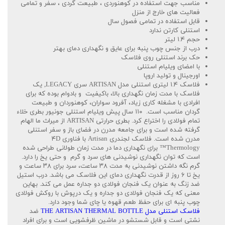
مناسب جهت استفاده در کوهنوردی ، طبیعت گردی ، سفر و تمامی
فعالیت های خارج از منزل
قابل استفاده در تمامی فصول سال
استنلی کارتن ندارد
حجم ۱.۴ لیتر
درب از جنس چوب پنبه برای عایق و نگهداری دمای بهتر
حک برند استنلی روی فلاسک
با امضای ویلیام استنلی
اورجینال و تولید اروپا
فلاسک ۱.۴ لیتری استنلی مدل ARTISAN سری LEGACY, یک
فلاسک با مدت زمان نگهداری بالا، باکیفیت و بادوام بوده که برای
افرادی با مشغله کاری زیاد، آفرود سواران، کوهنوردان و طبیعت
گردان مناسب است. ۱۱۰ سال پیش ویلیام استنلی جونیور بطری خلاء
تمام فولادی را اختراع کرد. بطری حرارتی ARTISAN از میراث ما الهام
گرفته شده است و برای جامعه مدرن در فضای باز و سفر استنلی
مدرن شده است. فلاسک لجندری Artisan با فناوری ۴D
Thermology™ برای نگهداری دما در مدت زمان طولانی طراحی شده
است که توان نگهداری نوشیدنی های سرد و گرم و حتی یخ را دارد.
گرم نگه داشتن نوشیدنی به مدت ۳۸ ساعت، سرد برای ۳۸ ساعت و
یخ تا ۶ روز از قدرت نگهداری دمای این فلاسک می باشد. درب استیل
ضد زنگ به عنوان یک فنجان فولادی دو جداره عمل می کند. بهاین
معنی که یک فنجان فولادی دو جداره و یک درپوش با روکش فولادی
چوب پنبه ای برای حفظ طعم قهوه یا چای شما وجود دارد.
فلاسک استنلی مدل THE ARTISAN THERMAL BOTTLE
ضد
نشتی است و قابل شستشو در ماشین ظرفشویی است و برای افراد