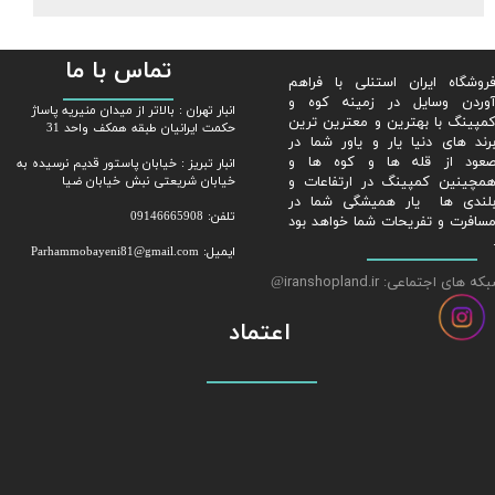
تماس با ما
روشگاه ایران استنلی با فراهم
وردن وسایل در زمینه کوه و
​​انبار تهران : بالاتر از میدان منیریه پاساژ
مپینگ با بهترین و معترین ترین
حکمت ایرانیان طبقه همکف واحد 31
رند های دنیا یار و یاور شما در
عود از قله ها و کوه ها و
​​​​​​​انبار تبریز : خیابان پاستور قدیم نرسیده به
مچینین کمپینگ در ارتفاعات و
خیابان شریعتی نبش خیابان ضیا
لندی ها یار همیشگی شما در
تلفن: 09146665908
سافرت و تفریحات شما خواهد بود
ایمیل: Parhammobayeni81@gmail.com​​​​​​​
ه های اجتماعی: iranshopland.ir
@
اعتماد