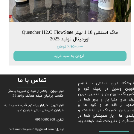
ماگ استنلی 1.18 لیتر Quencher H2.O FlowState
اورجینال تولید 2025
۶,۹۵۰,۰۰۰ تومان
افزودن به سبد خرید
تماس با ما
روشگاه ایران استنلی با فراهم
وردن وسایل در زمینه کوه و
​​انبار تهران : بالاتر از میدان منیریه پاساژ
مپینگ با بهترین و معترین ترین
حکمت ایرانیان طبقه همکف واحد 31
رند های دنیا یار و یاور شما در
عود از قله ها و کوه ها و
​​​​​​​انبار تبریز : خیابان پاستور قدیم نرسیده به
مچینین کمپینگ در ارتفاعات و
خیابان شریعتی نبش خیابان ضیا
لندی ها یار همیشگی شما در
تلفن: 09146665908
سافرت و تفریحات شما خواهد بود
ایمیل: Parhammobayeni81@gmail.com​​​​​​​