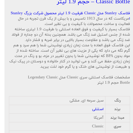
Classic Bottle – حجم 1.9 لیتر
فلاسک Stanley مدل Classic ظرفیت 1.9 لیتر محصول شرکت بزرگ Stanley
ا
مریکاست که در سال 1913 تاسیس و با بیش از یک قرن تجربه در حال
فعالیت و ساخت محصولات با کیفیت و بی نظیر است.
فلاسک بسیار با کیفیت و فوق العاده استنلی با طرفیت 1.9 لیتری ساخته
شده از جنس استیل ضد زنگ می باشد. همچنین بدنه آن دو جداره از فولاد
ضد زنگ می باشد و مقاومت بسیار بالایی در برابر ضربه و فشار دارد.
این فلاسک فوق العاده با مدت زمان زیادی نوشیدنی شما را هم سرد و هم
گرم نگه می دارد که یکی از مزیت های بی نظیر آن است. ساخته شده از
مواد بدون BPA که نوشیدنی شما را بدون تغییر در مزه، بو و رنگ در مدت
زمان زیادی حفظ می کند و می توانید در کنار خانواده و دوستان در پیک نیک
و طبیعت از نوشیدنی های خنک و یا گرم خود لذت ببرید.
مشخصات فلاسک استنلی سری Classic مدل Legendary Classic
Bottle حجم 1.9 لیتر
رنگ
سبز, سرمه ای, مشکی
برند
استنلی
مبدا برند
آمریکا
سری
Classic