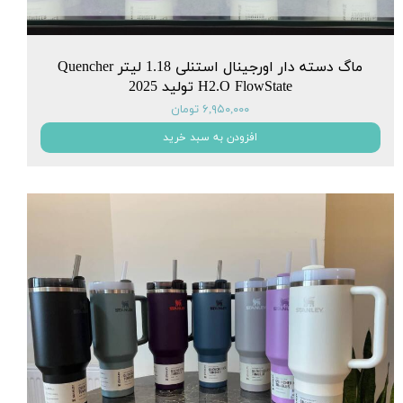
ماگ دسته دار اورجینال استنلی 1.18 لیتر Quencher
H2.O FlowState تولید 2025
۶,۹۵۰,۰۰۰ تومان
افزودن به سبد خرید