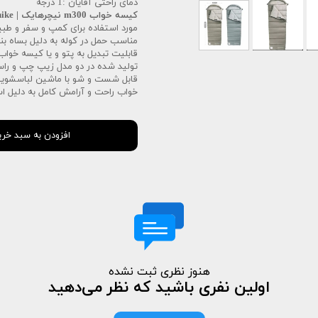
دمای راحتی آقایان :1 درجه
کیسه خواب m300 نیچرهایک | sleeping bag m300 naturehike
مورد استفاده برای کمپ و سفر و طب
مناسب حمل در کوله به دلیل بساه بن
قابلیت تبدیل به پتو و یا کیسه خواب 2 نفره به دلیل تمام زیپ بود
تولید شده در دو مدل زیپ چپ و را
قابل شست و شو با ماشین لباسشوی
خواب راحت و آرامش کامل به دلیل اس
افزودن به سبد خری
هنوز نظری ثبت نشده
اولین نفری باشید که نظر می‌دهید