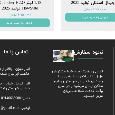
جینال استنلی تولید 2025
1.18 لیتر uencher H2.O
FlowState تولید 2025
۷,۶۵۰,۰۰۰ تومان
۶,۹۵۰,۰۰۰ تومان
افزودن به سبد خرید
افزودن به سبد خرید
تماس با ما
نحوه سفارش
​​انبار تهران : بالاتر 
​تمامی سفارش های شما مشتریان
حکمت ایرانیان طبقه 
عزیز با تیپاکس سفارشی و یا
پست پیشتاز در سریعترین تایم
​​​​​​​انبار تبریز : خی
ممکن ارسال میشود و در اسرع
خیابان شریعتی نبش
وقت خدمت شما مشتریان
عزیز میشود.
تلفن: 09146665908
ایمیل: Parhammobayeni81@gmail.com​​​​​​​