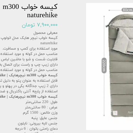
naturehike
۷,۹۰۰,۰۰۰ تومان
معرفی محصول
naturehike
مورد استفاده برای کمپ و مسافرت.
مناسب حمل در کوله و مورد استفاده 
قابلیت شست و شو با ماشین لباس 
دارای زیپ چپ و راست برای اتصال به یکدیگر به منظو
مناسب حمل در کوله و مورد استفاده
کیسه خواب m300 نیچرهایک | sleeping bag m300 naturehike
قابل استفاده به عنوان پتو به دلیل 
دارای 2 زیپ جداگانه یکی در پهلو و یکی در قسمت پا.
استفاده از پارچه آنتی باکتریال و 
کیسه خواب m300 نیچرهایک | sleeping bag m300 naturehike
طول: 220 سانتی‌متر
عرض : 80 سانتی‌متر
وزن خالص: 1500 گرم
جنس عایق: پنبه
جنس لایه بیرونی: نایلون
دمای راحتی بانوان : 6 درجه