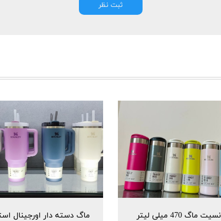
ثبت نظر
ترانسیت ماگ 470 میلی لیتر
ماگ دسته دار اورجینال است