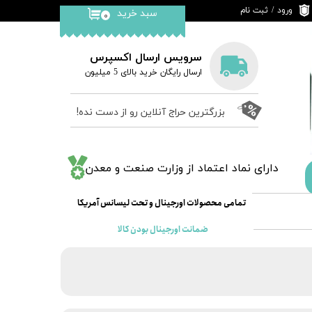
ورود
/
ثبت نام
سبد خرید
۰
حساب کاربری من
تغییر گذر واژه
سرویس ارسال اکسپرس
​ارسال رایگان خرید بالای 5 میلیون
سفارشات
خروج از حساب
بزرگترین حراج آنلاین رو از دست نده!
کاربری
​دارای نماد اعتماد از وزارت صنعت و معدن
​​​تمامی محصولات اورجینال و تحت لیسانس آمریکا
ضمانت اورجینال بودن کالا