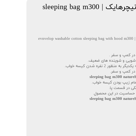
کیسه خواب m300 نیچرهایک | sleeping bag m300
کیسه خواب نیچر هایک مدل انولوپ | evnvelop washable cotton sleeping bag with hood m300
در کمپ و سفر .
شویی و شوینده های ضعیف.
ر 2 نفره شدن کیسه خواب.
 در کمپ و سفر.
تمام زیپ بودن کیسه خواب.
ضد حساسیت در این محصول.