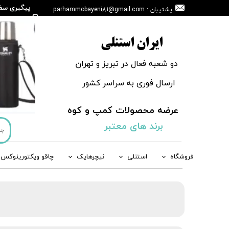
پیگیری سف
پشتیبان : parhammobayeni81@gmail.com
146665908
ایران استنلی
دو شعبه فعال در تبریز و تهران
ارسال فوری به سراسر کشور
عرضه محصولات کمپ و کوه
​​​​​​​
برند های معتبر
فروشگاه
استنلی
نیچرهایک
چاقو ویکتورینوکس