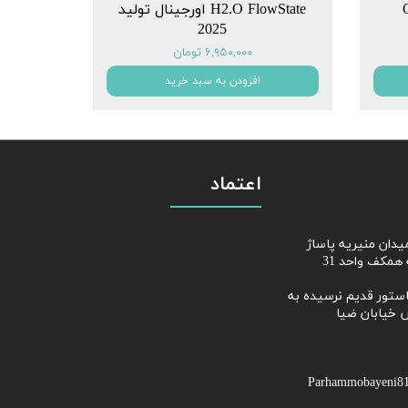
Q
H2.O FlowState اورجینال تولید
2025
۶,۹۵۰,۰۰۰ تومان
افزودن به سبد خرید
اعتماد
از میدان منیریه پاساژ
همکف واحد 31
ابان پاستور قدیم نرسیده به
 خیابان ضیا