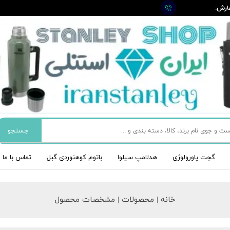
ارش:
09
جستجو
گجت پاورولوژی
هدلامپ سیلوا
باتوم کوهنوردی گبل
تماس با ما
خانه | محصولات | مشخصات محصول