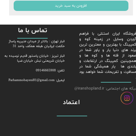
افزودن به سبد خرید
تماس با ما
روشگاه ایران استنلی با فراهم
وردن وسایل در زمینه کوه و
​​انبار تهران : بالاتر از میدان منیریه پاساژ
مپینگ با بهترین و معترین ترین
حکمت ایرانیان طبقه همکف واحد 31
رند های دنیا یار و یاور شما در
عود از قله ها و کوه ها و
​​​​​​​انبار تبریز : خیابان پاستور قدیم نرسیده به
مچینین کمپینگ در ارتفاعات و
خیابان شریعتی نبش خیابان ضیا
لندی ها یار همیشگی شما در
تلفن: 09146665908
سافرت و تفریحات شما خواهد بود
ایمیل: Parhammobayeni81@gmail.com​​​​​​​
ه های اجتماعی: iranshopland.ir
@
اعتماد