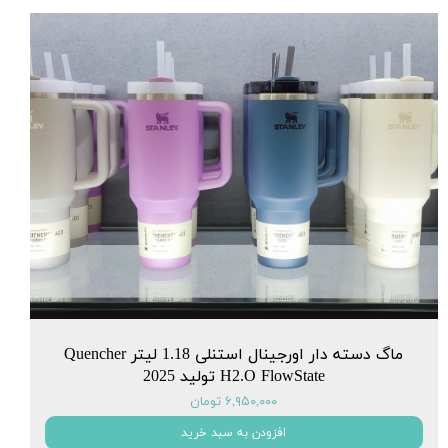
ماگ دسته دار اورجینال استنلی 1.18 لیتر Quencher
H2.O FlowState تولید 2025
۶,۹۵۰,۰۰۰ تومان
افزودن به سبد خرید