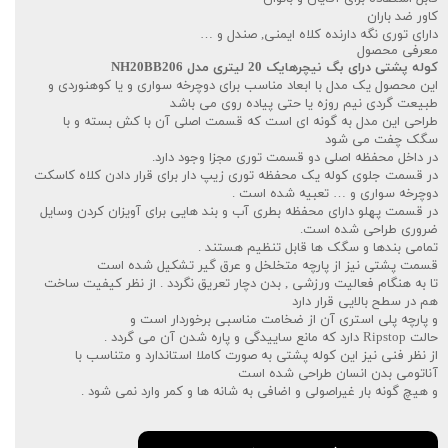
کاور ضد باران
دارای توری نگه دارنده کلاه ایمنی, صندل و …
معرفی محصول
کوله پشتی درای بگ نیچرهایک 20 لیتری مدل NH20BB206
این محصول یک مدل با ابعاد مناسب برای دوچرخه سواری و یا کوهنوردی و
طبیعت گردی نیم روزه یا حتی پیاده روی می باشد
طراحی این مدل به گونه ای است که قسمت اصلی آن با کش بسته و با
سگک چفت می شود
در داخل محفظه اصلی دو قسمت توری مجزا وجود دارد.
در قسمت جلوی کوله یک محفظه توری زیپ دار برای قرار دادن کلاه کاسکت
دوچرخه سواری و … تعبیه شده است .
در قسمت پهلو دارای محفظه بطری آب و بند هایی برای آویزان کردن وسایل
ضروری طراحی شده است.
تمامی بندها و سگک ها قابل تنظیم هستند .
قسمت پشتی نیز از پارچه متخلخل و عرق گیر تشکیل شده است
تا به هنگام فعالیت ورزشی , بدن دچار تعریق نگردد . از نظر کیفیت ساخت
هم در سطح بالایی قرار دارد
و پارچه پلی استری آن از ضخامت مناسبی برخوردار است و
حالت Ripstop دارد که مانع ساییدگی و پاره شدن آن می گردد .
از نظر فنی نیز این کوله پشتی به صورت کاملا استاندارد و متناسب با
آناتومی بدن انسان طراحی شده است
و هیچ گونه بار غیراصولی و اضافی به شانه ها و کمر وارد نمی شود .