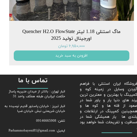
ماگ استنلی 1.18 لیتر Quencher H2.O FlowState
اورجینال تولید 2025
۶,۹۵۰,۰۰۰ تومان
افزودن به سبد خرید
تماس با ما
روشگاه ایران استنلی با فراهم
وردن وسایل در زمینه کوه و
​​انبار تهران : بالاتر از میدان منیریه پاساژ
مپینگ با بهترین و معترین ترین
حکمت ایرانیان طبقه همکف واحد 31
رند های دنیا یار و یاور شما در
عود از قله ها و کوه ها و
​​​​​​​انبار تبریز : خیابان پاستور قدیم نرسیده به
مچینین کمپینگ در ارتفاعات و
خیابان شریعتی نبش خیابان ضیا
لندی ها یار همیشگی شما در
تلفن: 09146665908
سافرت و تفریحات شما خواهد بود
ایمیل: Parhammobayeni81@gmail.com​​​​​​​