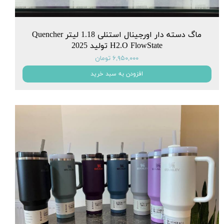
ماگ دسته دار اورجینال استنلی 1.18 لیتر Quencher
H2.O FlowState تولید 2025
۶,۹۵۰,۰۰۰ تومان
افزودن به سبد خرید